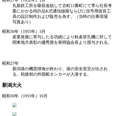
昭和27年（1952年）1月
丸新鉄工所を吸収改組して古町12番町にて専ら社長考
案にかかる特許品K式通信線路ならびに信号用改良工
具の設計制作および販売を為す。（当時の仕事現場
写真あり）
昭和30年（1955年）3月
産業発展に寄与したる功績により軌条穿孔機に対して
関東地方表彰の優秀賞を発明協会長より授与される。
昭和27年
新潟港の機雷掃海が終わり、港の安全宣言が出され
る。戦後初の外国船タンカーが入港する。
新潟大火
昭和30年（1955年）10月