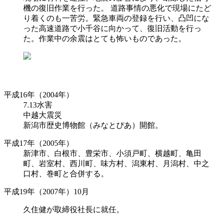
機の復旧作業を行った。 道路事情の悪化で現場にたど
り着くのも一苦労。緊急車両の登録を行い、凸凹にな
った高速道路で小千谷に向かって、復旧活動を行っ
た。作業中の余震はとても怖いものであった。
平成16年（2004年）
7.13水害
中越大震災
新潟市歴史博物館（みなとぴあ）開館。
平成17年（2005年）
新津市、白根市、豊栄市、小須戸町、横越町、亀田
町、岩室村、西川町、味方村、潟東村、月潟村、中之
口村、巻町と合併する。
平成19年（2007年）10月
久住健が取締役社長に就任。