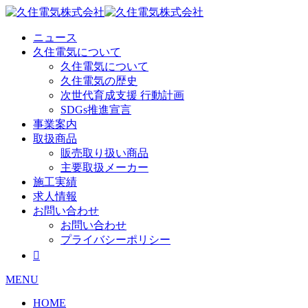
Skip
to
content
ニュース
久住電気について
久住電気について
久住電気の歴史
次世代育成支援 行動計画
SDGs推進宣言
事業案内
取扱商品
販売取り扱い商品
主要取扱メーカー
施工実績
求人情報
お問い合わせ
お問い合わせ
プライバシーポリシー

MENU
HOME