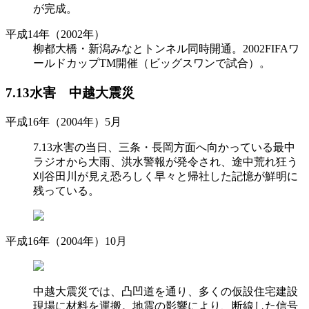
が完成。
平成14年（2002年）
柳都大橋・新潟みなとトンネル同時開通。2002FIFAワ
ールドカップTM開催（ビッグスワンで試合）。
7.13水害 中越大震災
平成16年（2004年）5月
7.13水害の当日、三条・長岡方面へ向かっている最中
ラジオから大雨、洪水警報が発令され、途中荒れ狂う
刈谷田川が見え恐ろしく早々と帰社した記憶が鮮明に
残っている。
平成16年（2004年）10月
中越大震災では、凸凹道を通り、多くの仮設住宅建設
現場に材料を運搬。地震の影響により、断線した信号