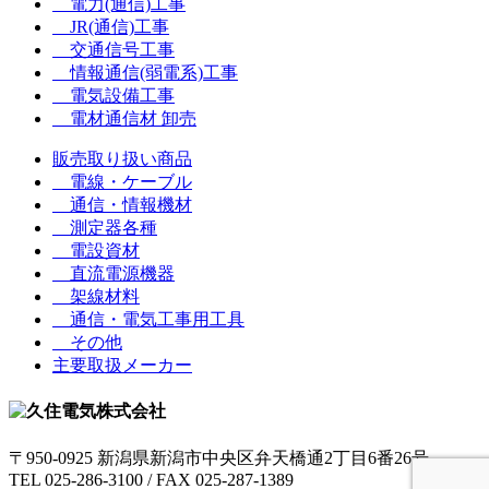
電力(通信)工事
JR(通信)工事
交通信号工事
情報通信(弱電系)工事
電気設備工事
電材通信材 卸売
販売取り扱い商品
電線・ケーブル
通信・情報機材
測定器各種
電設資材
直流電源機器
架線材料
通信・電気工事用工具
その他
主要取扱メーカー
〒950-0925 新潟県新潟市中央区弁天橋通2丁目6番26号
TEL 025-286-3100 / FAX 025-287-1389