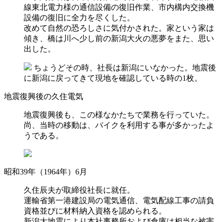
線東北電力様の通信設備の復旧作業、市内構内交換機
設備の復旧に全力を尽くした。
改めて自然の恐ろしさに気付かされた。家という家は
傾き、橋は川へ少し前の新潟大火の悪夢をまた、思い
出した。
ちょうどその時、社長は新潟にいなかった。地震後
に新潟に戻ってきて現地を確認している時の1枚。
地震復興後の久住電気
地震復興後も、この様なかたちで業務を行っていた。
尚、当時の移動は、バイクを利用する事が多かったよ
うである。
昭和39年（1964年）6月
久住辰夫が取締役社長に就任。
運輸省第一港建設局の電気通信、電気配線工事の請負
資格並びに材料納入資格を認められる。
新潟大地震により本社事務所および倉庫は相当な被害