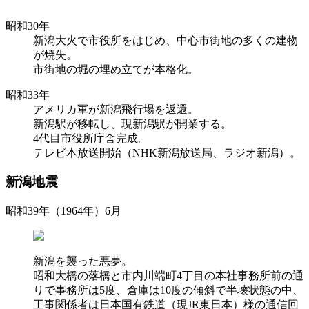
昭和30年
新潟大火で市役所をはじめ、中心市街地の多くの建物
が焼失。
市街地の堀の埋め立てが本格化。
昭和33年
アメリカ軍が新潟飛行場を返還。
新潟駅が移転し、現新潟駅が開業する。
4代目市役所庁舎完成。
テレビ本放送開始（NHK新潟放送局、ラジオ新潟）。
新潟地震
昭和39年（1964年）6月
新潟を襲った悪夢。
昭和大橋の落橋と市内川端町4丁目の本社事務所前の通
りで事務所は5度、倉庫は10度の傾斜で半壊状態の中、
工事関係者は日本国有鉄道（現JR東日本）様の通信回