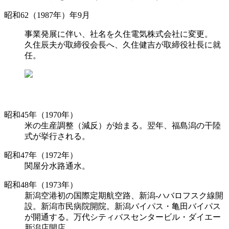
昭和62（1987年）年9月
事業発展に伴い、社名を久住電気株式会社に変更。
久住辰夫が取締役会長へ、久住健吉が取締役社長に就
任。
昭和45年（1970年）
米の生産調整（減反）が始まる。翌年、福島潟の干陸
式が挙行される。
昭和47年（1972年）
関屋分水路通水。
昭和48年（1973年）
新潟空港初の国際定期航空路、新潟-ハバロフスク線開
設。新潟市民病院開院。新潟バイパス・亀田バイパス
が開通する。万代シティバスセンタービル・ダイエー
新潟店開店。