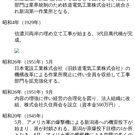
部門は業界統制のため鉄道電気工業株式会社に統合さ
れ新潟第一作業所となる。
昭和4年（1929年）
信濃川両岸の埋め立て工事が始まる。3代目萬代橋が完
成。
昭和26年（1951年）5月
日本電設工業株式会社（旧鉄道電気工業株式会社）の
機構改革による作業所廃止に伴い全員を収拾して工事
部門を拡充強化する。
昭和26年（1951年）9月
内容の増強に伴い経営の合理化を図り、法人組織に改
組、株式会社久住商会を設立（資本金500万円）。
昭和20年（1945年）
5月、アメリカ軍の爆撃機による新潟港への機雷投下が
始まり、港が封鎖される。新潟が原爆投下目標の1か所
となる。8月、アメリカ軍の艦載機による空襲で多くの