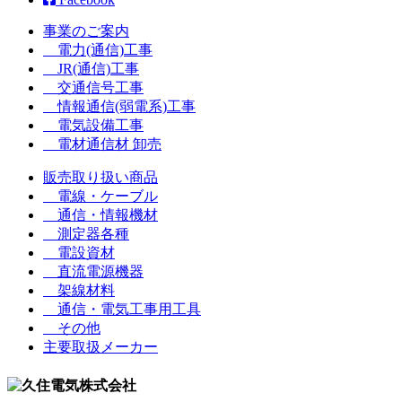
事業のご案内
電力(通信)工事
JR(通信)工事
交通信号工事
情報通信(弱電系)工事
電気設備工事
電材通信材 卸売
販売取り扱い商品
電線・ケーブル
通信・情報機材
測定器各種
電設資材
直流電源機器
架線材料
通信・電気工事用工具
その他
主要取扱メーカー