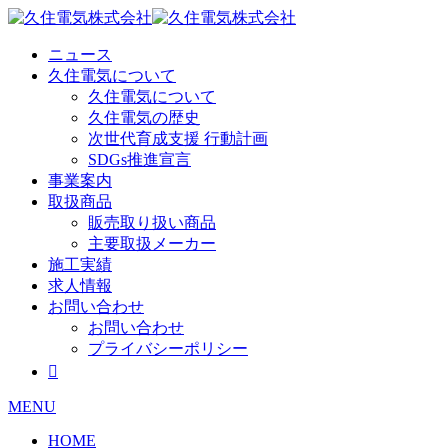
Skip
to
content
ニュース
久住電気について
久住電気について
久住電気の歴史
次世代育成支援 行動計画
SDGs推進宣言
事業案内
取扱商品
販売取り扱い商品
主要取扱メーカー
施工実績
求人情報
お問い合わせ
お問い合わせ
プライバシーポリシー

MENU
HOME