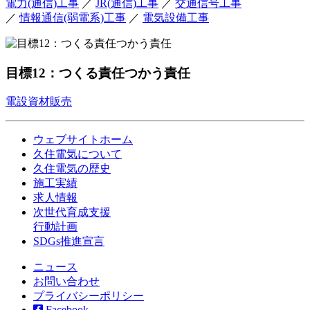
電力(通信)工事
／
JR(通信)工事
／
交通信号工事
／
情報通信(弱電系)工事
／
電気設備工事
目標12：つくる責任つかう責任
電設資材販売
ウェブサイトホーム
久住電気について
久住電気の歴史
施工実績
求人情報
次世代育成支援
行動計画
SDGs推進宣言
ニュース
お問い合わせ
プライバシーポリシー
Facebook