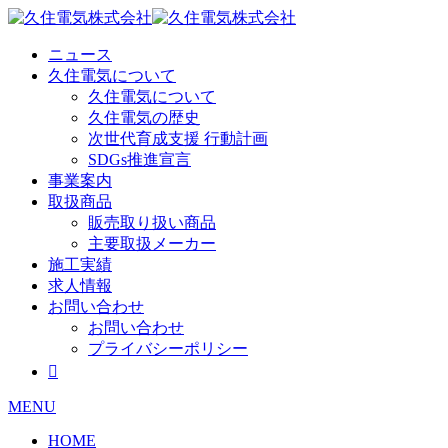
Skip
to
content
ニュース
久住電気について
久住電気について
久住電気の歴史
次世代育成支援 行動計画
SDGs推進宣言
事業案内
取扱商品
販売取り扱い商品
主要取扱メーカー
施工実績
求人情報
お問い合わせ
お問い合わせ
プライバシーポリシー

MENU
HOME