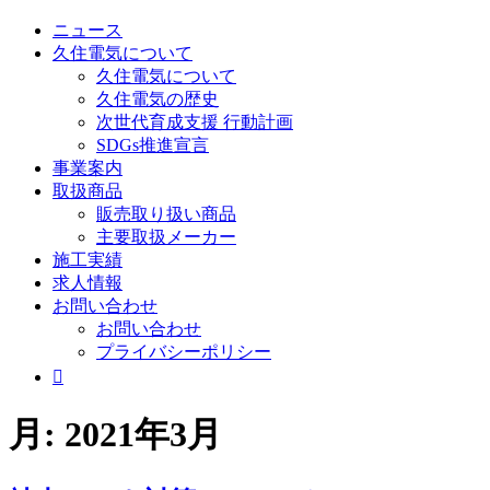
ニュース
久住電気について
久住電気について
久住電気の歴史
次世代育成支援 行動計画
SDGs推進宣言
事業案内
取扱商品
販売取り扱い商品
主要取扱メーカー
施工実績
求人情報
お問い合わせ
お問い合わせ
プライバシーポリシー

月:
2021年3月