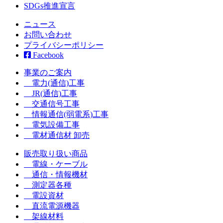
SDGs推進宣言
ニュース
お問い合わせ
プライバシーポリシー
Facebook
事業のご案内
電力(通信)工事
JR(通信)工事
交通信号工事
情報通信(弱電系)工事
電気設備工事
電材通信材 卸売
販売取り扱い商品
電線・ケーブル
通信・情報機材
測定器各種
電設資材
直流電源機器
架線材料