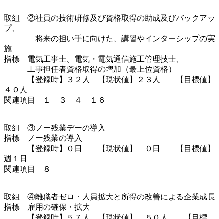
取組 ②社員の技術研修及び資格取得の助成及びバックアッ
プ、
将来の担い手に向けた、講習やインターシップの実
施
指標 電気工事士、電気・電気通信施工管理技士、
工事担任者資格取得の増加（最上位資格）
【登録時】３２人 【現状値】２３人 【目標値】
４０人
関連項目 １ ３ ４ １６
取組 ③ノー残業デーの導入
指標 ノー残業の導入
【登録時】０日 【現状値】 ０日 【目標値】
週１日
関連項目 ８
取組 ④離職者ゼロ・人員拡大と所得の改善による企業成長
指標 雇用の確保・拡大
【登録時】５７人 【現状値】 ５０人 【目標