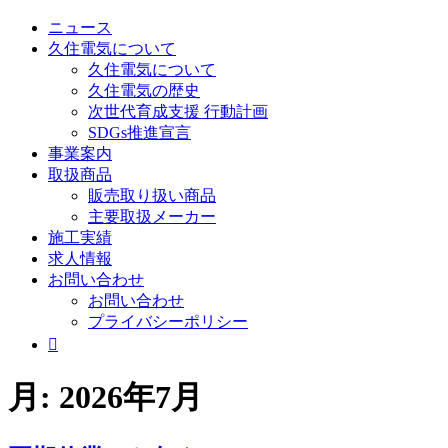
ニュース
久住電気について
久住電気について
久住電気の歴史
次世代育成支援 行動計画
SDGs推進宣言
事業案内
取扱商品
販売取り扱い商品
主要取扱メーカー
施工実績
求人情報
お問い合わせ
お問い合わせ
プライバシーポリシー

月:
2026年7月