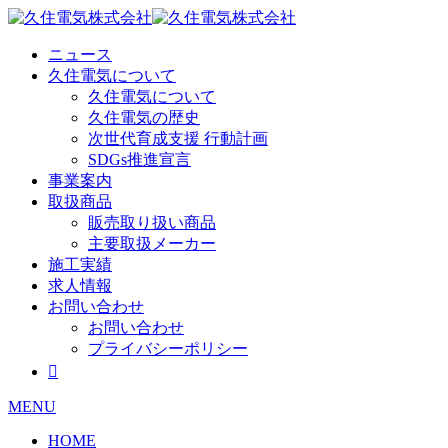
Skip
to
content
ニュース
久住電気について
久住電気について
久住電気の歴史
次世代育成支援 行動計画
SDGs推進宣言
事業案内
取扱商品
販売取り扱い商品
主要取扱メーカー
施工実績
求人情報
お問い合わせ
お問い合わせ
プライバシーポリシー

MENU
HOME