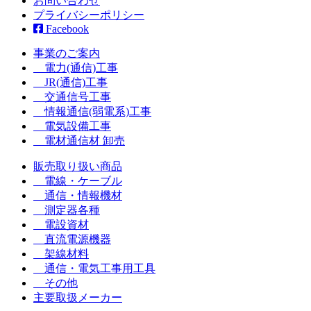
お問い合わせ
プライバシーポリシー
Facebook
事業のご案内
電力(通信)工事
JR(通信)工事
交通信号工事
情報通信(弱電系)工事
電気設備工事
電材通信材 卸売
販売取り扱い商品
電線・ケーブル
通信・情報機材
測定器各種
電設資材
直流電源機器
架線材料
通信・電気工事用工具
その他
主要取扱メーカー